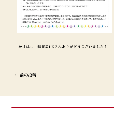
「かけはし」編集者I.Kさんありがどうございました！
投
←
前の投稿
稿
ナ
ビ
ゲ
ー