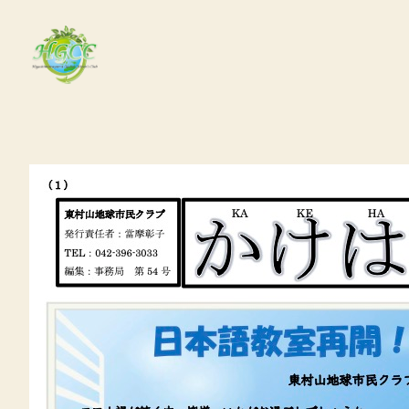
内
容
を
ス
キ
ッ
プ