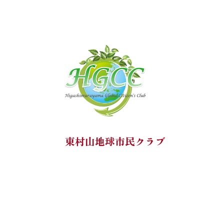
シ
ョ
ン
東村山地球市民クラブ