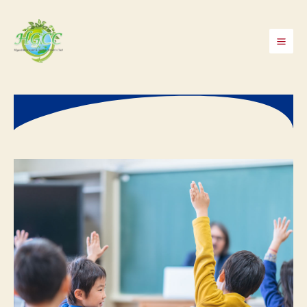
内
容
を
Mai
ス
Men
キ
ッ
プ