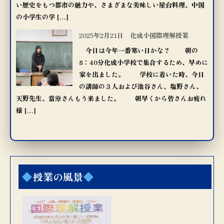
い歴史をもつ都市の魅力や、さまざまな美味しい屋台料理、中国
の小学生の学 […]
2025年2月21日 化成小国際理解授業
今日は今年一番寒い日かな？ 朝の
8：40分化成小学校で集合するため、早めに
家を出ました。 学校に着いた時、今日
の講師の３人および池谷さん、塩野さん、
天野先生、當藦さんもう来ました。 朝早くから皆さんお疲れ
様 […]
授業の風景