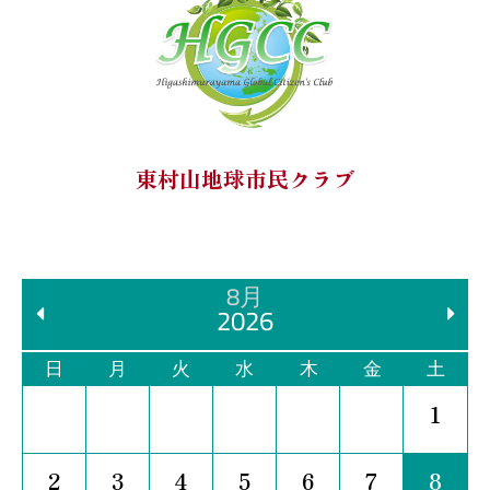
東村山地球市民クラブ
8月
2026
日
月
火
水
木
金
土
1
2
3
4
5
6
7
8