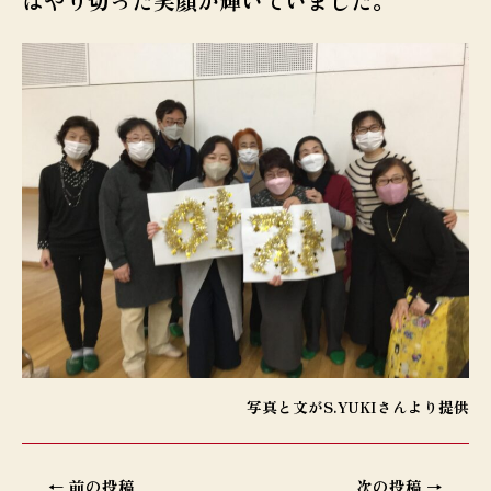
はやり切った笑顔が輝いていました。
写真と文がS.YUKIさんより提供
投
←
前の投稿
次の投稿
→