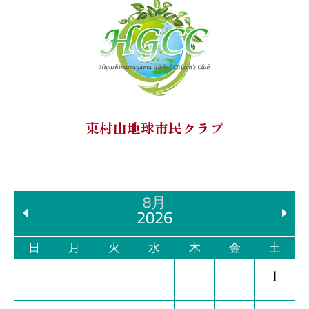
東村山地球市民クラブ
8月
2026
日
月
火
水
木
金
土
1