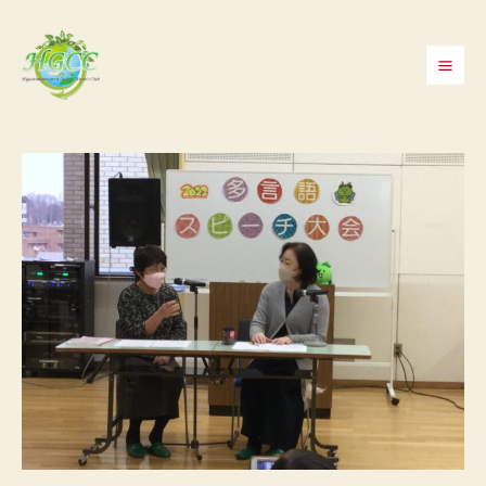
内
容
を
Mai
ス
Men
キ
ッ
プ